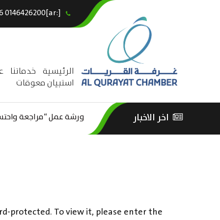
[:ar]966146426200+[:en]+966 0146426200[:]
×
الرئيسية
خدماتنا
ع
استبيان معوقات
اخر الاخبار
ورشة عمل “مراجعة واحتساب
الثقافة – السياحة”
rd-protected. To view it, please enter the