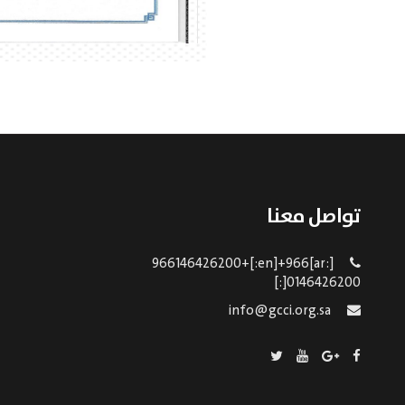
تواصل معنا
[:ar]966146426200+[:en]+966
0146426200[:]
info@gcci.org.sa