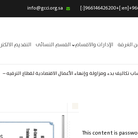
info@gcci.org.sa
الرئيسية
خدماتنا
عن الغرفة
ن الغرفة
الإدارات والاقسام
القسم النسائى
التقديم الالكت
الإدارات والاقسام
القسم النسائى
 تكاليف بدء ومزاولة وإنهاء الأعمال الاقتصادية لقطاع الترفيه –
التقديم الالكترونى
استبيان معوقات
This content is passwo