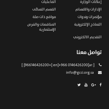
إعلانات الوزارة
الفاعليات
الإدارات والاقسام
القسم النسائى
مؤتمرات وندوات
مواقع ذات صلة
النماذج الإلكترونية
المناقصات والفرص
الإستثمارية
التقديم الالكتروني
تواصل معنا
[:ar]966146426200+[:en]+966 0146426200[:]
info@gcci.org.sa