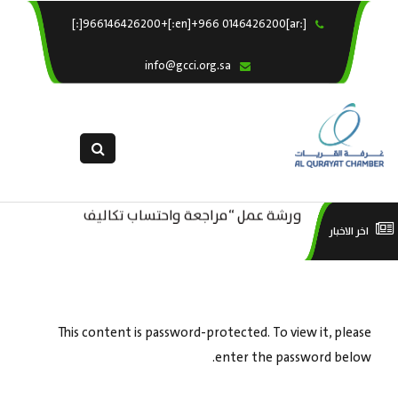
[:ar]966146426200+[:en]+966 0146426200[:]
×
الرئيسية
info@gcci.org.sa
خدماتنا
عن الغرفة
الإدارات والاقسام
القسم النسائى
ورشة عمل “مراجعة واحتساب تكاليف
التقديم الالكترونى
است
اخر الاخبار
ورشة عمل : العمـــــل الحـــــر
بدء ومزاولة وإنهاء الأعمال الاقتصادية
استبيان معوقات
منص
لقطاع الترفيه – الثقافة – السياحة”
This content is password-protected. To view it, please
enter the password below.