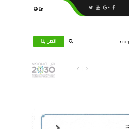
En
اتصل بنا
رونى
استبيان مرصد التحديات اللوجستية عب