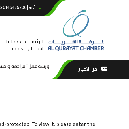
[:ar]966146426200+[:en]+966 0146426200[:]
×
الرئيسية
خدماتنا
ع
استبيان معوقات
ورشة عمل “مراجعة واحتساب
اخر الاخبار
ورشة عمل : العمـــــل الحـــ
الثقافة – السياحة”
rd-protected. To view it, please enter the