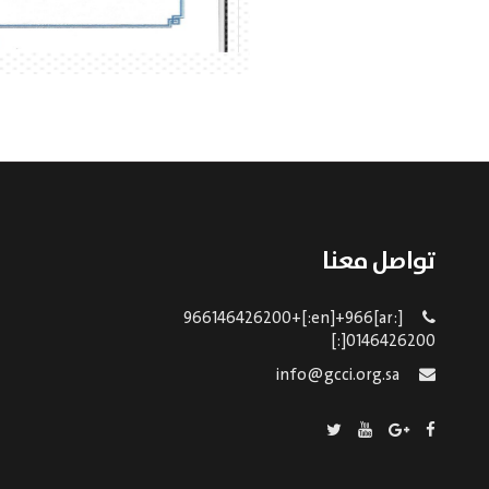
تواصل معنا
[:ar]966146426200+[:en]+966
0146426200[:]
info@gcci.org.sa