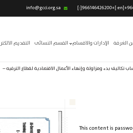
info@gcci.org.sa
الرئيسية
خدماتنا
عن الغرفة
ن الغرفة
الإدارات والاقسام
القسم النسائى
التقديم الالكت
الإدارات والاقسام
القسم النسائى
 تكاليف بدء ومزاولة وإنهاء الأعمال الاقتصادية لقطاع الترفيه –
ــر
التقديم الالكترونى
استبيان معوقات
This content is passwo