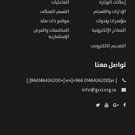
إعلانات الوزارة
الفاعليات
الإدارات والاقسام
القسم النسائى
مؤتمرات وندوات
مواقع ذات صلة
النماذج الإلكترونية
المناقصات والفرص
الإستثمارية
التقديم الالكتروني
تواصل معنا
[:ar]966146426200+[:en]+966 0146426200[:]
info@gcci.org.sa