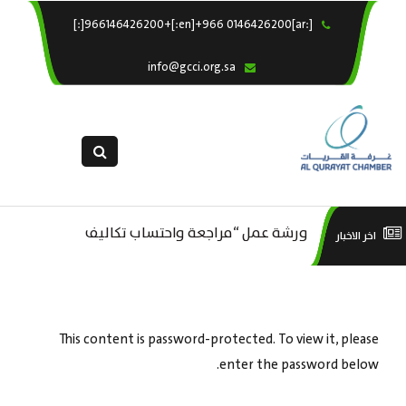
[:ar]966146426200+[:en]+966 0146426200[:]
×
الرئيسية
info@gcci.org.sa
خدماتنا
عن الغرفة
الإدارات والاقسام
القسم النسائى
التقديم الالكترونى
م ..
ورشة عمل “مراجعة واحتساب تكاليف
ورش
اخر الاخبار
استبيان معوقات
بدء ومزاولة وإنهاء الأعمال الاقتصادية
لقطاع الترفيه – الثقافة – السياحة”
This content is password-protected. To view it, please
enter the password below.