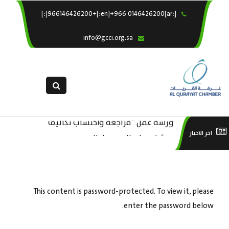
[:ar]966146426200+[:en]+966 0146426200[:]
×
الرئيسية
info@gcci.org.sa
خدماتنا
عن الغرفة
الإدارات والاقسام
القسم النسائى
ورشة عمل “مراجعة واحتساب تكاليف
التقديم الالكترونى
است
ورشة عمل : العمـــــل الحـــــر
اخر الاخبار
بدء ومزاولة وإنهاء الأعمال الاقتصادية
استبيان معوقات
منص
لقطاع الترفيه – الثقافة – السياحة”
This content is password-protected. To view it, please
enter the password below.