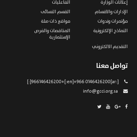
إعلانات الوزارة
الفاعليات
الإدارات والاقسام
القسم النسائى
مؤتمرات وندوات
مواقع ذات صلة
النماذج الإلكترونية
المناقصات والفرص
الإستثمارية
التقديم الالكتروني
تواصل معنا
[:ar]966146426200+[:en]+966 0146426200[:]
info@gcci.org.sa