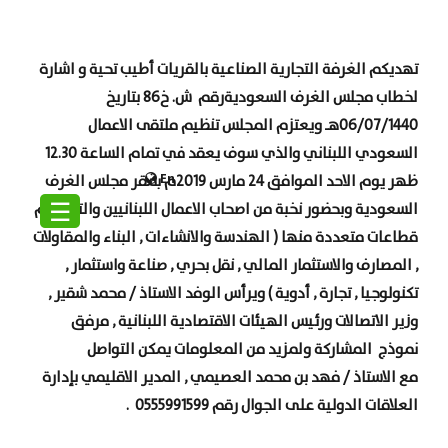
تهديكم الغرفة التجارية الصناعية بالقريات أطيب تحية و اشارة
لخطاب مجلس الغرف السعودية
رقم ش. خ86 بتاريخ
06/07/1440هـ ويعتزم المجلس تنظيم ملتقى الاعمال
السعودي اللبناني والذي سوف يعقد في تمام الساعة 12.30
En
ظهر يوم الاحد الموافق 24 مارس 2019م بمقر مجلس الغرف
☰
السعودية وبحضور نخبة من اصحاب الاعمال اللبنانيين والتي تضم
قطاعات متعددة منها ( الهندسة والانشاءات , البناء والمقاولات
, المصارف والاستثمار المالي , نقل بحري , صناعة واستثمار ,
تكنولوجيا , تجارة , أدوية ) ويرأس الوفد الاستاذ / محمد شقير ,
وزير الاتصالات ورئيس الهيئات الاقتصادية اللبنانية ,
مرفق
نموذج
المشاركة ولمزيد من المعلومات يمكن التواصل
مع الاستاذ / فهد بن محمد العصيمي , المدير الاقليمي بإدارة
العلاقات الدولية على الجوال رقم 0555991599 .