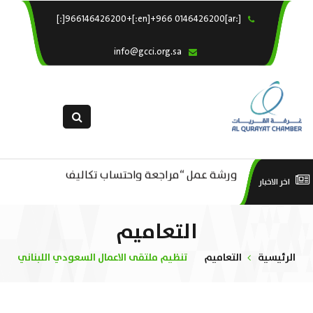
[:ar]966146426200+[:en]+966 0146426200[:]
×
الرئيسية
info@gcci.org.sa
خدماتنا
عن الغرفة
الإدارات والاقسام
القسم النسائى
ورشة عمل “مراجعة واحتساب تكاليف
التقديم الالكترونى
است
اخر الاخبار
ورشة عمل : العمـــــل الحـــــر
بدء ومزاولة وإنهاء الأعمال الاقتصادية
استبيان معوقات
منص
التعاميم
لقطاع الترفيه – الثقافة – السياحة”
الرئيسية
التعاميم
تنظيم ملتقى الاعمال السعودي اللبناني