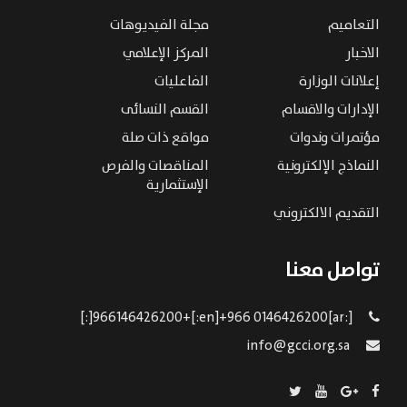
التعاميم
مجلة الفيديوهات
الاخبار
المركز الإعلامي
إعلانات الوزارة
الفاعليات
الإدارات والاقسام
القسم النسائى
مؤتمرات وندوات
مواقع ذات صلة
النماذج الإلكترونية
المناقصات والفرص
الإستثمارية
التقديم الالكتروني
تواصل معنا
[:ar]966146426200+[:en]+966 0146426200[:]
info@gcci.org.sa