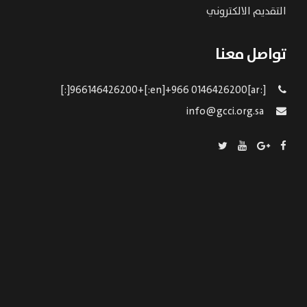
التقديم الالكتروني
تواصل معنا
[:ar]966146426200+[:en]+966 0146426200[:]
info@gcci.org.sa