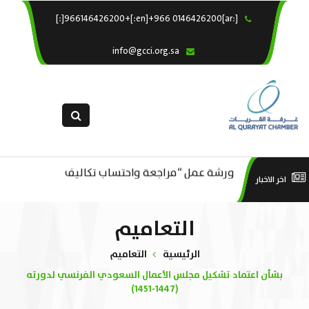
[:ar]966146426200+[:en]+966 0146426200[:]
×
الرئيسية
info@gcci.org.sa
خدماتنا
عن الغرفة
الإدارات والاقسام
القسم النسائى
ورشة عمل “مراجعة واحتساب تكاليف
التقديم الالكترونى
است
اخر الاخبار
ورشة عمل : العمـــــل الحـــــر
بدء ومزاولة وإنهاء الأعمال الاقتصادية
استبيان معوقات
منص
التعاميم
لقطاع الترفيه – الثقافة – السياحة”
الرئيسية
التعاميم
بشأن اعتماد تشكيل مجلس الأعمال السعودي الفرنسي لدورته
(1447-1451)