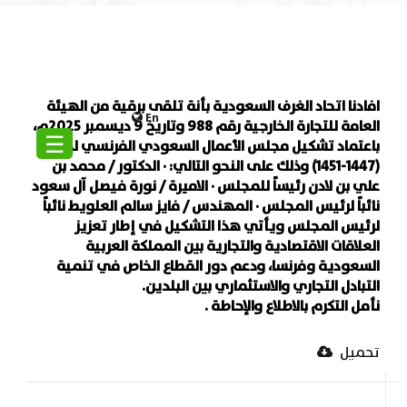
افادنا اتحاد الغرف السعودية بأنة تلقى برقية من الهيئة
En
العامة للتجارة الخارجية رقم 988 وتاريخ 9 ديسمبر 2025م،
☰
باعتماد تشكيل مجلس الأعمال السعودي الفرنسي لدورته
(1447-1451) وذلك على النحو التالي: · الدكتور / محمد بن
علي بن لادن رئيساً للمجلس · الاميرة / نورة فيصل آل سعود
نائباً لرئيس المجلس · المهندس / فايز سالم العلويط نائباً
لرئيس المجلس ويأتي هذا التشكيل في إطار تعزيز
العلاقات الاقتصادية والتجارية بين المملكة العربية
السعودية وفرنسا، ودعم دور القطاع الخاص في تنمية
التبادل التجاري والاستثماري بين البلدين.
نأمل التكرم بالاطلاع والإحاطة .
تحميل