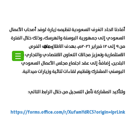
أفادنا اتحاد الغرف السعودية تنظيمه زيارة لوفد أصحاب الأعمال
السعودي إلى جمهورية البوسنة والهرسك، وذلك خلال الفترة
من ٩ إلى ١٢ فبراير ٢٠٢٦م، بهدف الاطلاع على الفرص
En
☰
الاستثمارية وتعزيز مجالات التعاون الاقتصادي والتجاري بين
البلدين، إضافةً إلى عقد اجتماع مجلس الأعمال السعودي
البوسني المشترك وتنظيم لقاءات ثنائية وزيارات ميدانية
.
ولتأكيد المشاركة نأمل التسجيل من خلال الرابط التالي
:
https://forms.office.com/r/XufamYdRC5?origin=lprLink