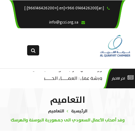
[:ar]966146426200+[:en]+966 0146426200[:]
×
الرئيسية
info@gcci.org.sa
خدماتنا
عن الغرفة
الإدارات والاقسام
القسم النسائى
ورشة عمل “مراجعة واحتساب تكاليف
التقديم الالكترونى
است
ورشة عمل : العمـــــل الحـــــر
اخر الاخبار
بدء ومزاولة وإنهاء الأعمال الاقتصادية
استبيان معوقات
منص
لقطاع الترفيه – الثقافة – السياحة”
التعاميم
الرئيسية
التعاميم
وفد أصحاب الأعمال السعودي الى جمهورية البوسنة والهرسك