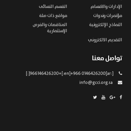
الإدارات والاقسام
القسم النسائى
مؤتمرات وندوات
مواقع ذات صلة
النماذج الإلكترونية
المناقصات والفرص
الإستثمارية
التقديم الالكتروني
تواصل معنا
[:ar]966146426200+[:en]+966 0146426200[:]
info@gcci.org.sa