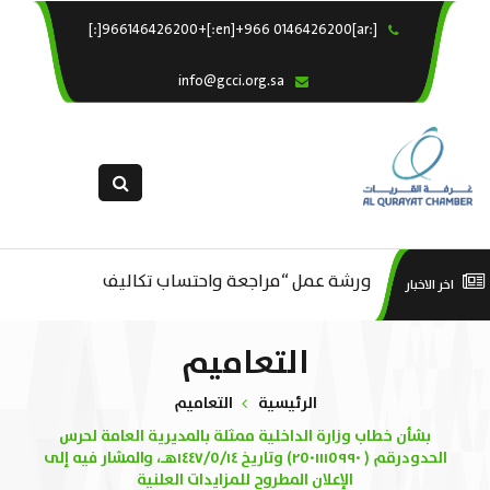
[:ar]966146426200+[:en]+966 0146426200[:]
×
الرئيسية
info@gcci.org.sa
خدماتنا
عن الغرفة
الإدارات والاقسام
القسم النسائى
التقديم الالكترونى
ورشة عمل “مراجعة واحتساب تكاليف
است
اخر الاخبار
ورشة عمل : العمـــــل الحـــــر
استبيان معوقات
بدء ومزاولة وإنهاء الأعمال الاقتصادية
منص
التعاميم
لقطاع الترفيه – الثقافة – السياحة”
الرئيسية
التعاميم
بشأن خطاب وزارة الداخلية ممثلة بالمديرية العامة لحرس
الحدودرقم ( ٢٥٠١١١٥٩٩٠) وتاريخ ١٤٤٧/٥/١٤هـ، والمشار فيه إلى
الإعلان المطروح للمزايدات العلنية