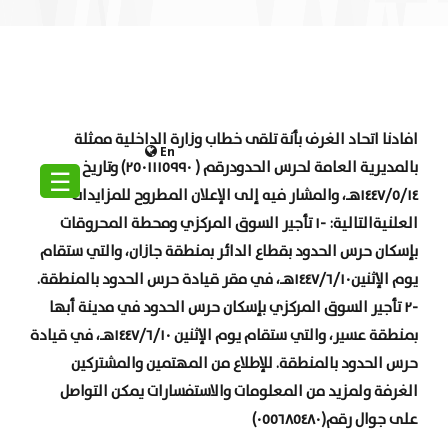
افادنا اتحاد الغرف بأنة تلقى خطاب وزارة الداخلية ممثلة
En
بالمديرية العامة لحرس الحدودرقم ( ٢٥٠١١١٥٩٩٠) وتاريخ
☰
١٤٤٧/٥/١٤هـ، والمشار فيه إلى الإعلان المطروح للمزايدات
العلنيةالتالية: -١ تأجير السوق المركزي ومحطة المحروقات
بإسكان حرس الحدود بقطاع الدائر بمنطقة جازان، والتي ستقام
يوم الإثنين١٤٤٧/٦/١٠هـ، في مقر قيادة حرس الحدود بالمنطقة.
-٢ تأجير السوق المركزي بإسكان حرس الحدود في مدينة أبها
بمنطقة عسير، والتي ستقام يوم الإثنين ١٤٤٧/٦/١٠هـ، في قيادة
حرس الحدود بالمنطقة. للإطلاع من المهتمين والمشتركين
الغرفة ولمزيد من المعلومات والاستفسارات يمكن التواصل
على جوال رقم(٠٥٥٦٨٥٤٨٠)