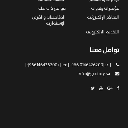
مؤتمرات وندوات
مواقع ذات صلة
النماذج الإلكترونية
المناقصات والفرص
الإستثمارية
التقديم الالكتروني
تواصل معنا
[:ar]966146426200+[:en]+966 0146426200[:]
info@gcci.org.sa