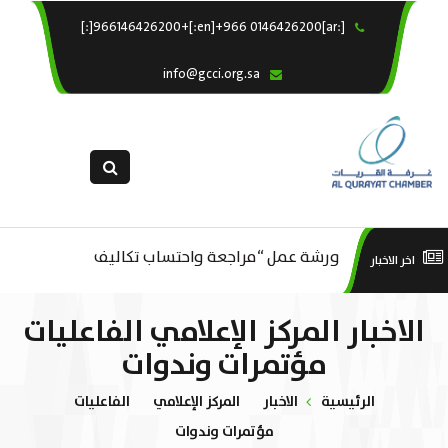
[:ar]966146426200+[:en]+966 0146426200[:]
×
الرئيسية
info@gcci.org.sa
خدماتنا
عن الغرفة
الإدارات والاقسام
القسم النسائى
ورشة عمل “مراجعة واحتساب تكاليف
التقديم الالكترونى
است
اخر الاخبار
ورشة عمل : العمـــــل الحـــــر
بدء ومزاولة وإنهاء الأعمال الاقتصادية
استبيان معوقات
منص
الاخبار المركز الإعلامي الفاعليات
لقطاع الترفيه – الثقافة – السياحة”
مؤتمرات وندوات
الرئيسية
الاخبار
المركز الإعلامي
الفاعليات
مؤتمرات وندوات