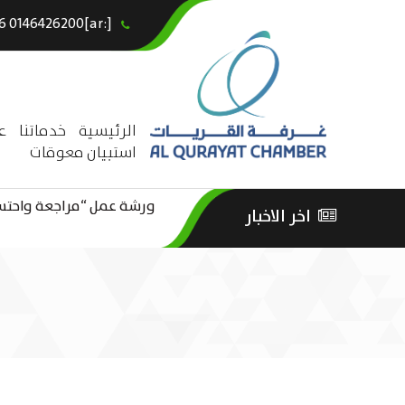
[:ar]966146426200+[:en]+966 0146426200[:]
×
الرئيسية
خدماتنا
ع
استبيان معوقات
ورشة عمل “مراجعة واحتساب
اخر الاخبار
ورشة عمل : العمـــــل الحـــ
الثقافة – السياحة”