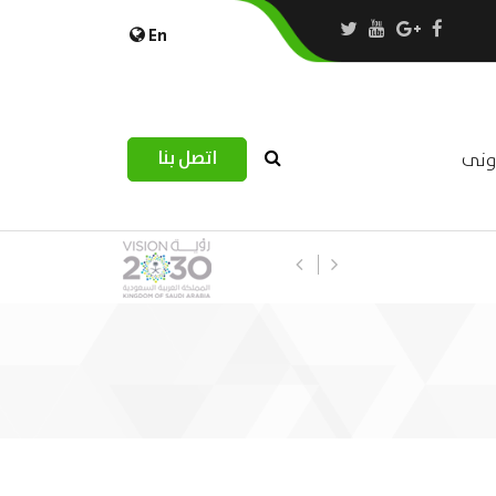
En
اتصل بنا
رونى
استبيان مرصد التحديات اللوجستية عب