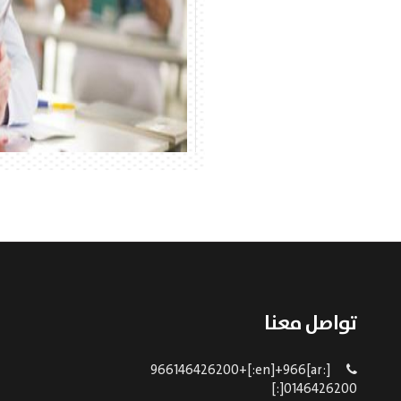
تواصل معنا
[:ar]966146426200+[:en]+966
0146426200[:]