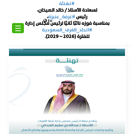
#تهنئة
لسعادة الأستاذ / خالد الصيخان،
رئيس
#غرفة_عنيزة
،
En
بمناسبة فوزه نائبًا ثانيًا لرئيس مجلس إدارة
☰
#اتحاد_الغرف_السعودية
للفترة (2026 – 2029).