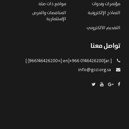
مؤتمرات وندوات
مواقع ذات صلة
النماذج الإلكترونية
المناقصات والفرص
الإستثمارية
التقديم الالكتروني
تواصل معنا
[:ar]966146426200+[:en]+966 0146426200[:]
info@gcci.org.sa