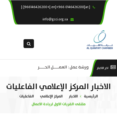
[:ar]966146426200+[:en]+966 0146426200[:]
×
الرئيسية
info@gcci.org.sa
خدماتنا
عن الغرفة
الإدارات والاقسام
القسم النسائى
التقديم الالكترونى
ليف
ورشة عمل : العمـــــل الحـــــر
است
اخر الاخبار
استبيان معوقات
صادية
منص
الاخبار المركز الإعلامي الفاعليات
ة”
الرئيسية
الاخبار
المركز الإعلامي
الفاعليات
ملتقى القريات الاول لريادة الاعمال