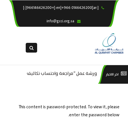
[:ar]966146426200+[:en]+966 0146426200[:]
×
الرئيسية
info@gcci.org.sa
خدماتنا
عن الغرفة
الإدارات والاقسام
القسم النسائى
التقديم الالكترونى
ورشة عمل “مراجعة واحتساب تكاليف
است
اخر الاخبار
ورشة عمل : العمـــــل الحـــــر
استبيان معوقات
بدء ومزاولة وإنهاء الأعمال الاقتصادية
منص
لقطاع الترفيه – الثقافة – السياحة”
This content is password-protected. To view it, please
enter the password below.