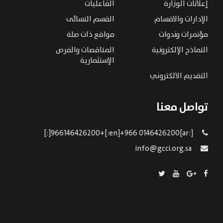
إعلانات الوزارة
الفاعليات
الإدارات والاقسام
القسم النسائى
مؤتمرات وندوات
مواقع ذات صلة
النماذج الإلكترونية
المناقصات والفرص
الإستثمارية
التقديم الالكتروني
تواصل معنا
[:ar]966146426200+[:en]+966 0146426200[:]
info@gcci.org.sa