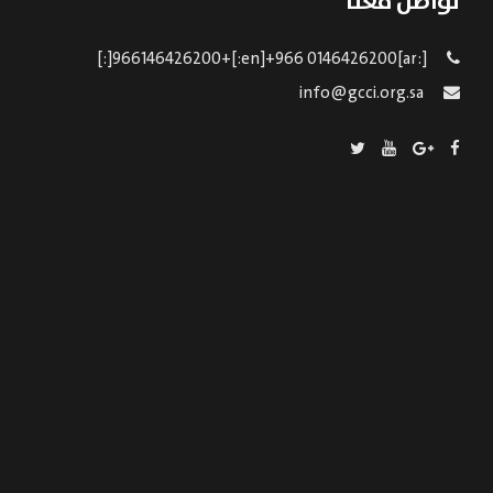
تواصل معنا
[:ar]966146426200+[:en]+966 0146426200[:]
info@gcci.org.sa