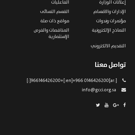
إعلانات الوزارة
الفاعليات
الإدارات والاقسام
القسم النسائى
مؤتمرات وندوات
مواقع ذات صلة
النماذج الإلكترونية
المناقصات والفرص
الإستثمارية
التقديم الالكتروني
تواصل معنا
[:ar]966146426200+[:en]+966 0146426200[:]
info@gcci.org.sa