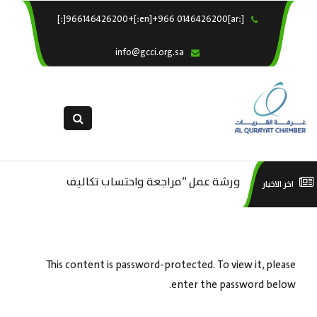
[:ar]966146426200+[:en]+966 0146426200[:]
×
الرئيسية
info@gcci.org.sa
خدماتنا
عن الغرفة
الإدارات والاقسام
القسم النسائى
التقديم الالكترونى
ورشة عمل “مراجعة واحتساب تكاليف
است
اخر الاخبار
ورشة عمل : العمـــــل الحـــــر
استبيان معوقات
بدء ومزاولة وإنهاء الأعمال الاقتصادية
منص
لقطاع الترفيه – الثقافة – السياحة”
This content is password-protected. To view it, please
enter the password below.