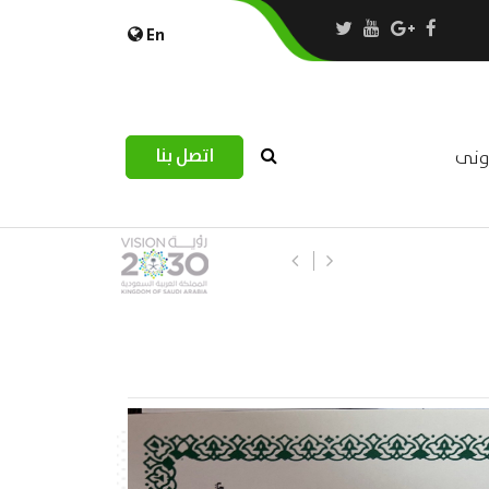
En
اتصل بنا
رونى
استبيان مرصد التحديات اللوجستية عب