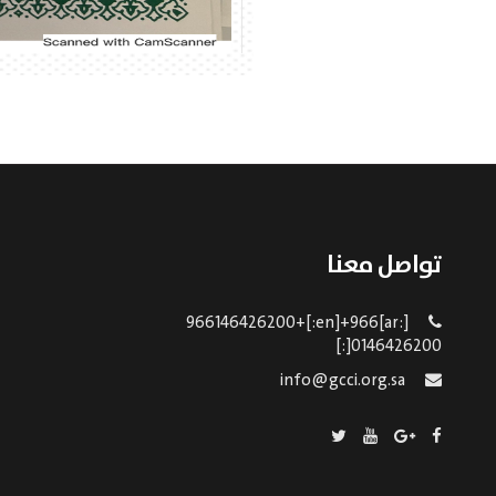
تواصل معنا
[:ar]966146426200+[:en]+966
0146426200[:]
info@gcci.org.sa