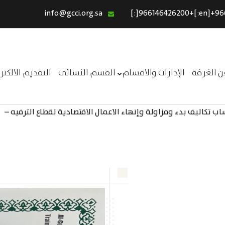
info@gcci.org.sa
الرئيسية
خدماتنا
عن الغرفة
ن الغرفة
الإدارات والاقسام
القسم النسائى
التقديم الالكت
الإدارات والاقسام
 تكاليف بدء ومزاولة وإنهاء الأعمال الاقتصادية لقطاع الترفيه –
القسم النسائى
ــر
التقديم الالكترونى
استبيان معوقات