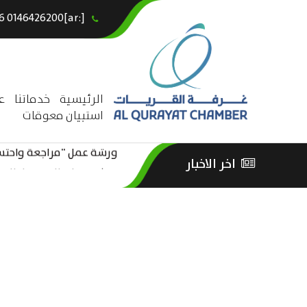
[:ar]966146426200+[:en]+966 0146426200[:]
×
الرئيسية
خدماتنا
ع
استبيان معوقات
ورشة عمل “مراجعة واحتساب
اخر الاخبار
ورشة عمل : العمـــــل الحـــ
الثقافة – السياحة”