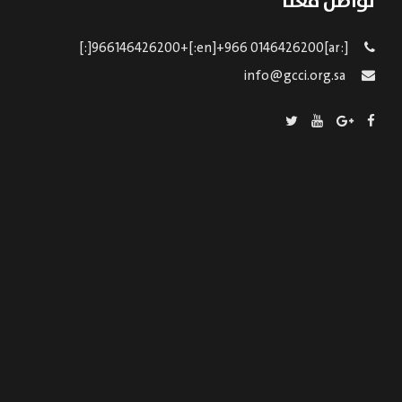
تواصل معنا
[:ar]966146426200+[:en]+966 0146426200[:]
info@gcci.org.sa