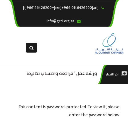
[:ar]966146426200+[:en]+966 0146426200[:]
×
الرئيسية
info@gcci.org.sa
خدماتنا
عن الغرفة
الإدارات والاقسام
القسم النسائى
التقديم الالكترونى
ورشة عمل “مراجعة واحتساب تكاليف
است
اخر الاخبار
ورشة عمل : العمـــــل الحـــــر
استبيان معوقات
بدء ومزاولة وإنهاء الأعمال الاقتصادية
منص
لقطاع الترفيه – الثقافة – السياحة”
This content is password-protected. To view it, please
enter the password below.