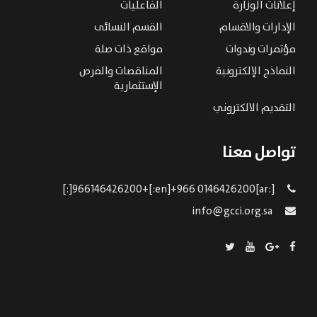
إعلانات الوزارة
الفاعليات
الإدارات والاقسام
القسم النسائى
مؤتمرات وندوات
مواقع ذات صلة
النماذج الإلكترونية
المناقصات والفرص
الإستثمارية
التقديم الالكتروني
تواصل معنا
[:ar]966146426200+[:en]+966 0146426200[:]
info@gcci.org.sa