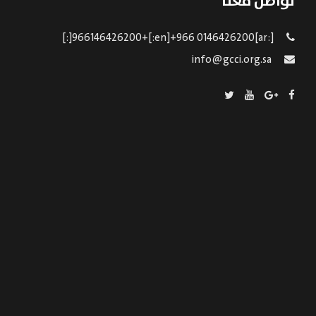
تواصل معنا
[:ar]966146426200+[:en]+966 0146426200[:]
info@gcci.org.sa