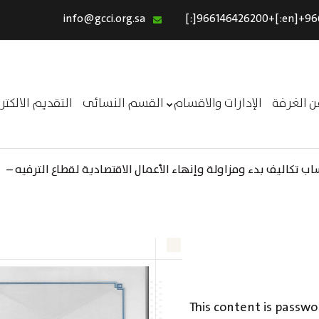
info@gcci.org.sa
الرئيسية
خدماتنا
عن الغرفة
ن الغرفة
الإدارات والاقسام
القسم النسائى
التقديم الالكت
الإدارات والاقسام
القسم النسائى
 تكاليف بدء ومزاولة وإنهاء الأعمال الاقتصادية لقطاع الترفيه –
التقديم الالكترونى
استبيان معوقات
This content is passwo