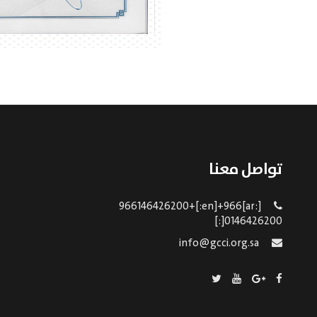
تواصل معنا
[:ar]966146426200+[:en]+966
0146426200[:]
info@gcci.org.sa