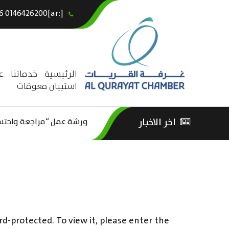
[:ar]966146426200+[:en]+966 0146426200[:]
×
الرئيسية
خدماتنا
ع
استبيان معوقات
اخر الاخبار
ورشة عمل “مراجعة واحتساب
الثقافة – السياحة”
rd-protected. To view it, please enter the