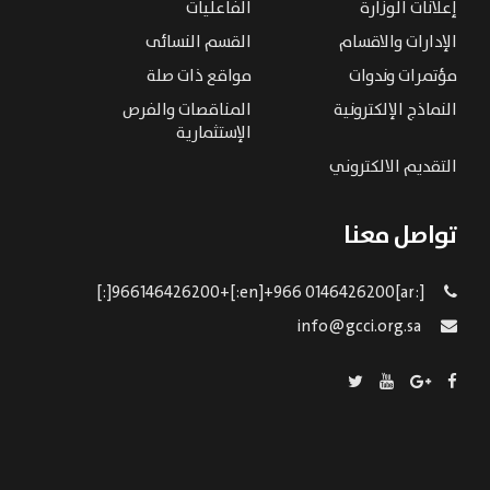
إعلانات الوزارة
الفاعليات
الإدارات والاقسام
القسم النسائى
مؤتمرات وندوات
مواقع ذات صلة
النماذج الإلكترونية
المناقصات والفرص
الإستثمارية
التقديم الالكتروني
تواصل معنا
[:ar]966146426200+[:en]+966 0146426200[:]
info@gcci.org.sa