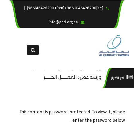
[:ar]966146426200+[:en]+966 0146426200[:]
×
الرئيسية
info@gcci.org.sa
خدماتنا
عن الغرفة
الإدارات والاقسام
القسم النسائى
التقديم الالكترونى
ورشة عمل : العمـــــل الحـــــر
است
اخر الاخبار
استبيان معوقات
منص
This content is password-protected. To view it, please
enter the password below.