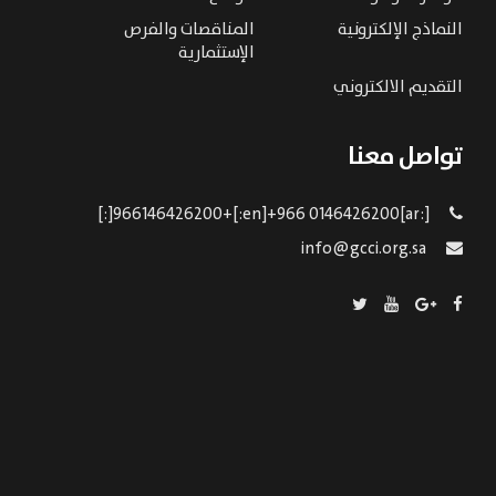
النماذج الإلكترونية
المناقصات والفرص
الإستثمارية
التقديم الالكتروني
تواصل معنا
[:ar]966146426200+[:en]+966 0146426200[:]
info@gcci.org.sa