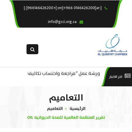
[:ar]966146426200+[:en]+966 0146426200[:]
×
الرئيسية
info@gcci.org.sa
خدماتنا
عن الغرفة
الإدارات والاقسام
القسم النسائى
ورشة عمل “مراجعة واحتساب تكاليف
التقديم الالكترونى
است
اخر الاخبار
ورشة عمل : العمـــــل الحـــــر
بدء ومزاولة وإنهاء الأعمال الاقتصادية
استبيان معوقات
منص
التعاميم
لقطاع الترفيه – الثقافة – السياحة”
الرئيسية
التعاميم
تقرير المنظمة العالمية للصحة الحيوانية OIL