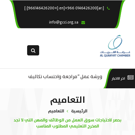
[:ar]966146426200+[:en]+966 0146426200[:]
×
الرئيسية
info@gcci.org.sa
خدماتنا
عن الغرفة
الإدارات والاقسام
القسم النسائى
ورشة عمل “مراجعة واحتساب تكاليف
التقديم الالكترونى
است
اخر الاخبار
ورشة عمل : العمـــــل الحـــــر
بدء ومزاولة وإنهاء الأعمال الاقتصادية
استبيان معوقات
منص
التعاميم
لقطاع الترفيه – الثقافة – السياحة”
الرئيسية
التعاميم
بحصر لاحتياجات سوق العمل من الوظائف والمهن التي لا تجد
المخرج التعليمي المطلوب المناسب