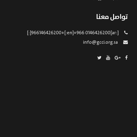
تواصل معنا
[:ar]966146426200+[:en]+966 0146426200[:]
info@gcci.org.sa