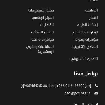
التعاميم
مجلة الفيديوهات
الاخبار
المركز الإعلامي
إعلانات الوزارة
الفاعليات
الإدارات والاقسام
القسم النسائى
مؤتمرات وندوات
مواقع ذات صلة
النماذج الإلكترونية
المناقصات والفرص
الإستثمارية
التقديم الالكتروني
تواصل معنا
[:ar]966146426200+[:en]+966 0146426200[:]
info@gcci.org.sa