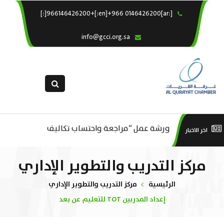
[:ar]966146426200+[:en]+966 0146426200[:]
×
الرئيسية
info@gcci.org.sa
خدماتنا
عن الغرفة
الإدارات والاقسام
القسم النسائى
ورشة عمل “مراجعة واحتساب تكاليف
التقديم الالكترونى
است
اخر الاخبار
ورشة عمل : العمـــــل الحـــــر
بدء ومزاولة وإنهاء الأعمال الاقتصادية
استبيان معوقات
منص
مركز التدريب والتطوير الإداري
لقطاع الترفيه – الثقافة – السياحة”
الرئيسية
مركز التدريب والتطوير الإداري
إعداد المدربين TOT للتعليم عن بعد