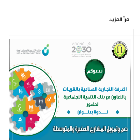
الأحد الموافق ٢٠١٩/٦/٢٣م ،الساعة ٧.٣٠ مساءً
بمقر...
اقرأ المزيد