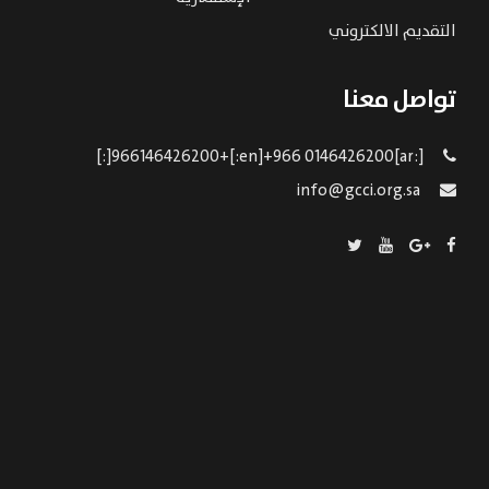
التقديم الالكتروني
تواصل معنا
[:ar]966146426200+[:en]+966 0146426200[:]
info@gcci.org.sa