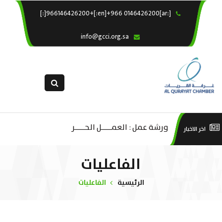
[:ar]966146426200+[:en]+966 0146426200[:]
×
الرئيسية
info@gcci.org.sa
خدماتنا
عن الغرفة
الإدارات والاقسام
القسم النسائى
التقديم الالكترونى
ليف
ورشة عمل : العمـــــل الحـــــر
است
اخر الاخبار
استبيان معوقات
صادية
منص
الفاعليات
ة”
الرئيسية
الفاعليات