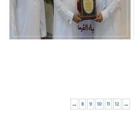
...
8
9
10
11
12
...