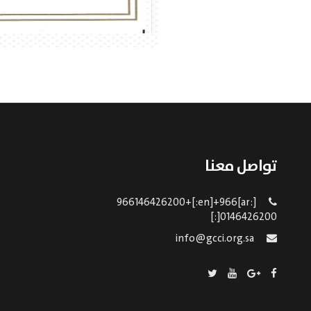
تواصل معنا
[:ar]966146426200+[:en]+966
0146426200[:]
info@gcci.org.sa