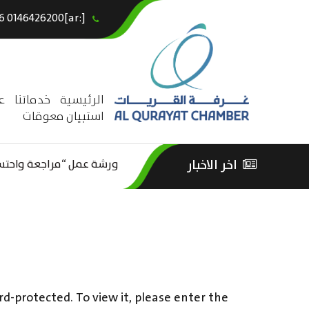
[:ar]966146426200+[:en]+966 0146426200[:]
×
الرئيسية
خدماتنا
ع
استبيان معوقات
ورشة عمل “مراجعة واحتساب
اخر الاخبار
ورشة عمل : العمـــــل الحـــ
الثقافة – السياحة”
rd-protected. To view it, please enter the