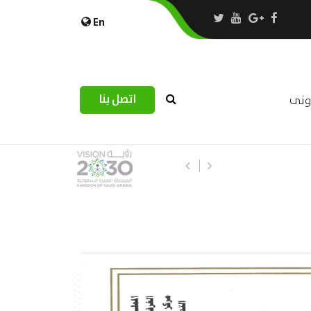
En
اتصل بنا
رونى
استبيان مرصد التحديات اللوجستية عب