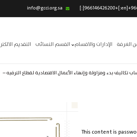
info@gcci.org.sa
الرئيسية
خدماتنا
عن الغرفة
ن الغرفة
الإدارات والاقسام
القسم النسائى
التقديم الالكت
الإدارات والاقسام
القسم النسائى
 تكاليف بدء ومزاولة وإنهاء الأعمال الاقتصادية لقطاع الترفيه –
التقديم الالكترونى
ــر
استبيان معوقات
This content is passwo