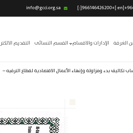
info@gcci.org.sa
الرئيسية
خدماتنا
عن الغرفة
ن الغرفة
الإدارات والاقسام
القسم النسائى
التقديم الالكت
الإدارات والاقسام
القسم النسائى
 تكاليف بدء ومزاولة وإنهاء الأعمال الاقتصادية لقطاع الترفيه –
التقديم الالكترونى
ــر
استبيان معوقات