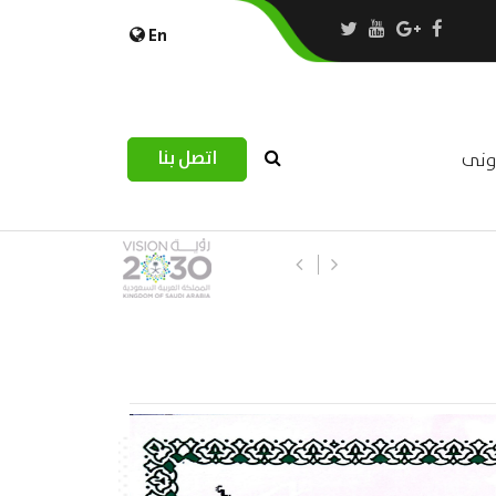
En
اتصل بنا
رونى
استبيان مرصد التحديات اللوجستية عب