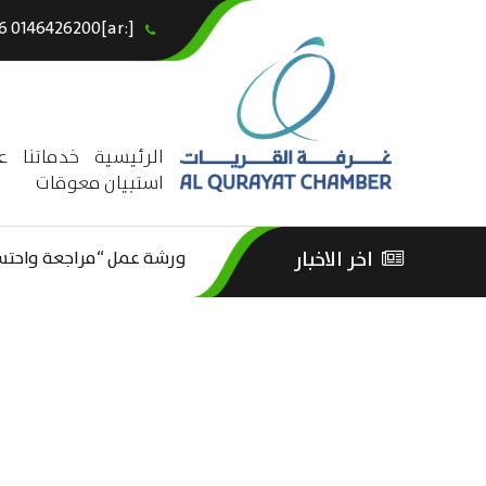
[:ar]966146426200+[:en]+966 0146426200[:]
×
الرئيسية
خدماتنا
ع
استبيان معوقات
ورشة عمل “مراجعة واحتساب
اخر الاخبار
ورشة عمل : العمـــــل الحـــ
الثقافة – السياحة”