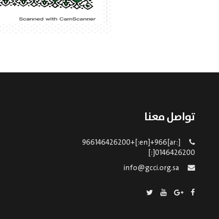
تواصل معنا
[:ar]966146426200+[:en]+966
0146426200[:]
info@gcci.org.sa