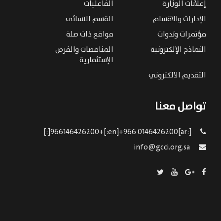
إعلانات الوزارة
الفاعليات
الإدارات والاقسام
القسم النسائى
مؤتمرات وندوات
مواقع ذات صلة
النماذج الإلكترونية
المناقصات والفرص
الإستثمارية
التقديم الالكتروني
تواصل معنا
[:ar]966146426200+[:en]+966 0146426200[:]
info@gcci.org.sa