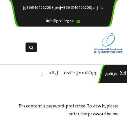
[:ar]966146426200+[:en]+966 0146426200[:]
×
الرئيسية
info@gcci.org.sa
خدماتنا
عن الغرفة
الإدارات والاقسام
القسم النسائى
التقديم الالكترونى
ليف
ورشة عمل : العمـــــل الحـــــر
است
اخر الاخبار
استبيان معوقات
صادية
منص
ة”
This content is password-protected. To view it, please
enter the password below.