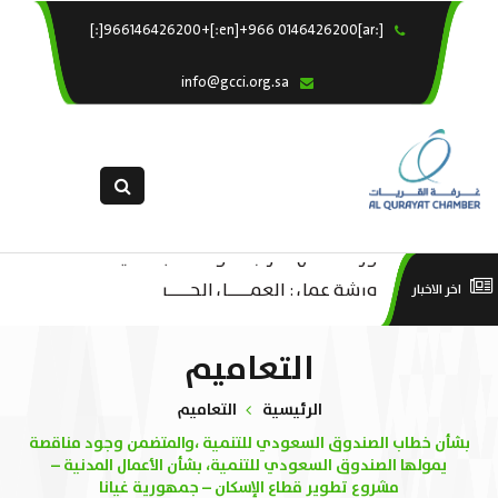
[:ar]966146426200+[:en]+966 0146426200[:]
×
الرئيسية
info@gcci.org.sa
خدماتنا
عن الغرفة
الإدارات والاقسام
القسم النسائى
ورشة عمل “مراجعة واحتساب تكاليف
التقديم الالكترونى
است
ورشة عمل : العمـــــل الحـــــر
اخر الاخبار
بدء ومزاولة وإنهاء الأعمال الاقتصادية
استبيان معوقات
منص
لقطاع الترفيه – الثقافة – السياحة”
التعاميم
الرئيسية
التعاميم
بشأن خطاب الصندوق السعودي للتنمية ،والمتضمن وجود مناقصة
يمولها الصندوق السعودي للتنمية، بشأن الأعمال المدنية –
مشروع تطوير قطاع الإسكان – جمهورية غيانا