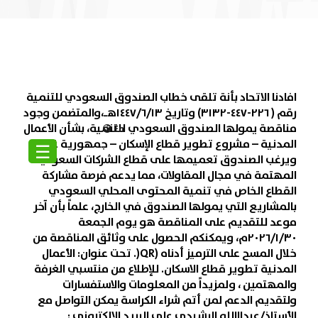
افادنا الاتحاد بأنة تلقى خطاب الصندوق السعودي للتنمية
رقم ( ٢٢٦-٤٤٧-٣١٣٢) وتاريخ ١٤٤٧/٦/١٣هـ،والمتضمن وجود
مناقصة يمولها الصندوق السعودي للتنمية، بشأن الأعمال
En
المدنية – مشروع تطوير قطاع الإسكان – جمهورية غيانا،
☰
ويرغب الصندوق تعميمها على قطاع الشركات السعودية
المهتمة في مجال المقاولات، مما يدعم فرصة مشاركة
القطاع الخاص في تنمية المحتوى المحلي السعودي
بالمشاريع التي يمولها الصندوق في الخارج، علماً بأن آخر
موعد للتقديم على المناقصة هو يوم الجمعة
٢٠٢٦/١/٣٠م، ويمكنكم الحصول على وثائق المناقصة من
خلال المسح على الترميز أدناه (QR(. تحت عنوان: الأعمال
المدنية تطوير قطاع الاسكان. للإطلاع من منتسبي الغرفة
والمهتمين ، ولمزيداً من المعلومات والاستفسارات
ولتقديم الدعم لمن أتم شراء الكراسة يمكن التواصل مع
الأستاذ/عبدااالله الرشيدي على البريد الالكتروني :