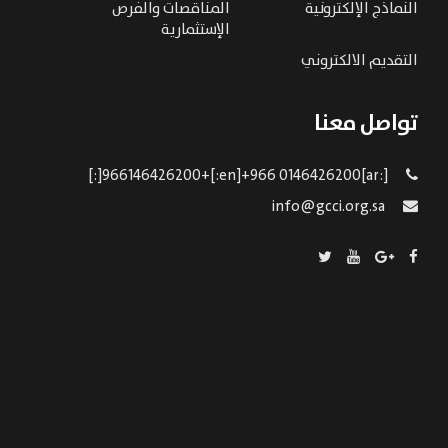
النماذج الإلكترونية
المناقصات والفرص
الإستثمارية
التقديم الالكتروني
تواصل معنا
[:ar]966146426200+[:en]+966 0146426200[:]
info@gcci.org.sa