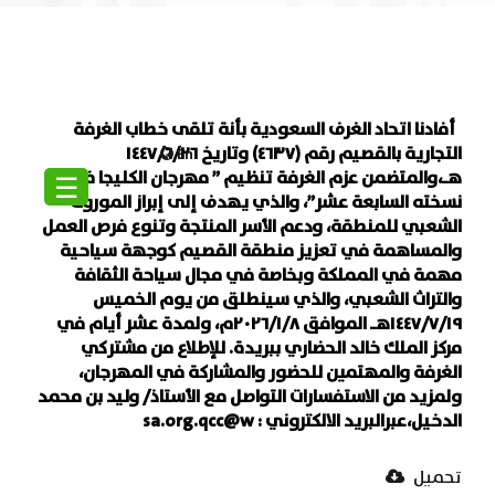
أفادنا اتحاد الغرف السعودية بأنة تلقى خطاب الغرفة
التجارية بالقصيم رقم (٤٦٣٧) وتاريخ ١٤٤٧/٦/٢٦
En
هـ،والمتضمن عزم الغرفة تنظيم ” مهرجان الكليجا في
☰
نسخته السابعة عشر”، والذي يهدف إلى إبراز الموروث
الشعبي للمنطقة، ودعم الأسر المنتجة وتنوع فرص العمل
والمساهمة في تعزيز منطقة القصيم كوجهة سياحية
مهمة في المملكة وبخاصة في مجال سياحة الثقافة
والتراث الشعبي، والذي سينطلق من يوم الخميس
١٤٤٧/٧/١٩هـ الموافق ٢٠٢٦/١/٨م، ولمدة عشر أيام في
مركز الملك خالد الحضاري ببريدة. للإطلاع من مشتركي
الغرفة والمهتمين للحضور والمشاركة في المهرجان،
ولمزيد من الاستفسارات التواصل مع الأستاذ/ وليد بن محمد
الدخيل،عبرالبريد الالكتروني : sa.org.qcc@w
تحميل