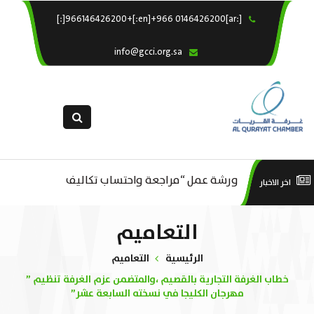
[:ar]966146426200+[:en]+966 0146426200[:]
×
الرئيسية
info@gcci.org.sa
خدماتنا
عن الغرفة
الإدارات والاقسام
القسم النسائى
التقديم الالكترونى
ورشة عمل “مراجعة واحتساب تكاليف
است
اخر الاخبار
ورشة عمل : العمـــــل الحـــــر
استبيان معوقات
بدء ومزاولة وإنهاء الأعمال الاقتصادية
منص
التعاميم
لقطاع الترفيه – الثقافة – السياحة”
الرئيسية
التعاميم
خطاب الغرفة التجارية بالقصيم ،والمتضمن عزم الغرفة تنظيم ”
مهرجان الكليجا في نسخته السابعة عشر”