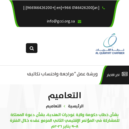
[:ar]966146426200+[:en]+966 0146426200[:]
×
الرئيسية
info@gcci.org.sa
خدماتنا
عن الغرفة
الإدارات والاقسام
القسم النسائى
ورشة عمل “مراجعة واحتساب تكاليف
التقديم الالكترونى
است
اخر الاخبار
ورشة عمل : العمـــــل الحـــــر
بدء ومزاولة وإنهاء الأعمال الاقتصادية
استبيان معوقات
منص
التعاميم
لقطاع الترفيه – الثقافة – السياحة”
الرئيسية
التعاميم
بِشأن خطاب حكومة ولاية غوجرات الهندية، بشأن دعوة المملكة
للمشاركة في المؤتمر الإقليمي الثاني المزمع عقده خلال الفترة
٨–٩ يناير ٢٠٢٦م