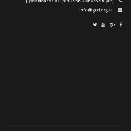
[:ar]966146426200+[:en]+966 0146426200[:]
info@gcci.org.sa