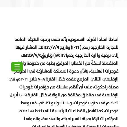
افادنا اتحاد الغرف السعودية بأنة تلقى برقية الهيئة العامة
للتجارة الخارجية رقم ( ١٠٦٦) وتاريخ ١٤٤٧/٧/٩هـ، المشار فيها
إلى برقية وزارة الخارجية رقم(١٨٥١١٧) وتاريخ ١٤٤٧/٧/٥هـ،
En
المتضمنة نسخةً من الخطاب المرفق بطية من حكومة ولاية
☰
غوجرات الهندية، بشأن دعوة المملكة للمشاركة في المؤتمر
الإقليمي الثاني المزمع عقده خلال الفترة ٨–٩ يناير ٢٠٢٦م، في
مدينة راجكوت، على أن تُنظم سلسلة من مؤتمرات غوجرات
الإقليمية في مناطق مختلفة من الولاية، خلال الفترة ٩–١٠ أبريل
٢٠٢٦ م في جنوب غوجرات، و١٠–١١ يونيو ٢٠٢٦م، في وسط
غوجرات، كما تشمل القطاعات الرئيسية التي تغطيها هذه
المؤتمرات الإقليمية: السيراميك، والهندسة، والموانئ