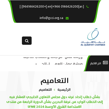
[:ar]966146426200+[:en]+966 0146426200[:]
×
الرئيسية
info@gcci.org.sa
خدماتنا
عن الغرفة
الإدارات والاقسام
القسم النسائى
ورشة عمل “مراجعة واحتساب تكاليف
التقديم الالكترونى
است
ورشة عمل : العمـــــل الحـــــر
اخر الاخبار
بدء ومزاولة وإنهاء الأعمال الاقتصادية
استبيان معوقات
منص
لقطاع الترفيه – الثقافة – السياحة”
التعاميم
الرئيسية
التعاميم
بشأن خطاب إتحاد غرف دول مجلس التعاون الخليجي المشار فيه
إلى الخطاب الوارد من غرفة البحرين بشأن الدورة الرابعة من منتدى
الاستدامة الشرق الأوسط 2026 SFME