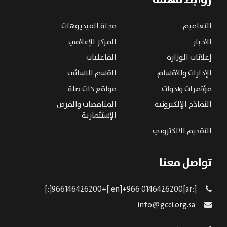
روابط مهمه
التعاميم
مجلة الفيديوهات
الاخبار
المركز الإعلامي
إعلانات الوزارة
الفاعليات
الإدارات والاقسام
القسم النسائى
مؤتمرات وندوات
مواقع ذات صلة
النماذج الإلكترونية
المناقصات والفرص
الإستثمارية
التقديم الالكتروني
تواصل معنا
[:ar]966146426200+[:en]+966 0146426200[:]
info@gcci.org.sa