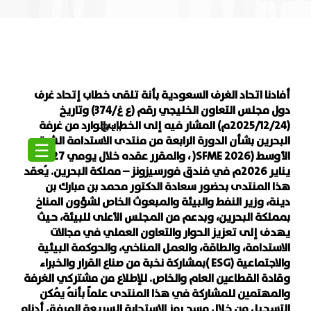
أفادنا اتحاد الغرف السعودية بأنة تلقى خطاب إتحاد غرف
دول مجلس التعاون الخليجي رقم (ع غ/374) وتاريخ
(2025/12/24م) المشار فيه إلى الخطاب الوارد من غرفة
En
البحرين بشأن الدورة الرابعة من منتدى الاستدامة الشرق
☰
الأوسط (2026 SFME( ، والمقرر عقده خلال يومي 27-28
يناير 2026م في فندق فورسيزونز – مملكة البحرين. يُعقد
هذا المنتدى بحضور سعادة الدكتور محمد بن مبارك بن
دينة، وزير النفط والبيئة والمبعوث الخاص لشؤون المناخ
بمملكة البحرين، وبدعم من المجلس الأعلى للبيئة، حيث
يهدف إلى تعزيز الحوار والتعاون العملي في مجالات
الاستدامة، والطاقة، والعمل المناخي، والحوكمة البيئية
والاجتماعية (ESG )بمشاركة نخبة من صناع القرار والخبراء
وقادة القطاعين العام والخاص. للإطلاع من مشتركي الغرفة
والمهتمين للمشاركة في هذا المنتدى علماً بأنهُ يُمكن
التسجيل من خلال مسح رمز الاستجابة السريعة المرفق أدناه