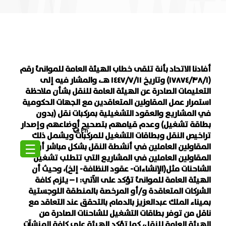
أفادنا الاتحاد بأنة تلقى خطاب الهيئة العامة للموانئ رقم
(١٧٨٧٤/٣٨/١) وتاريخ ١٤٤٧/٧/١١ هـ، والمشار فيه إلى
التعليمات الصادرة عن الهيئة العامة للنقل بشأن ملاحظة
استمرار عمل المقاولين المتعاقدين مع الجهات الحكومية
في المشاريع والعقود التشغيلية بمركبات نقل (بدون
بطاقة تشغيل) وعدم قيامهم بتصحيح أوضاعهم وإصدار
En
تراخيص النقل وبطاقات التشغيل للمركبات ويشمل ذلك
☰
المقاولين العاملين في أنشطة النقل بشكل مباشر أو
المقاولين العاملين في المشاريع التي تتطلب تشغيل
الشاحنات مثل(الإنشاءات- عقود النظافة- إلخ)، وحيث أن
الهيئة العامة للموانئ تؤكد على الآتي: ١ – يلزم كافة
الشركات المتعاقدة و/أو المرخصة بالمنطقة اللوجستية
بميناء الملك عبدالعزيز بالدمام بالتحقق عند التعاقد مع
ناقل من توفر بطاقات التشغيل للشاحنات الصادرة من
الهيئة العامة للنقل، كما تؤكد الهيئة على كافة المنشآت