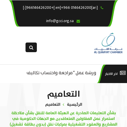
[:ar]966146426200+[:en]+966 0146426200[:]
×
الرئيسية
info@gcci.org.sa
خدماتنا
عن الغرفة
الإدارات والاقسام
القسم النسائى
ورشة عمل “مراجعة واحتساب تكاليف
التقديم الالكترونى
است
اخر الاخبار
ورشة عمل : العمـــــل الحـــــر
بدء ومزاولة وإنهاء الأعمال الاقتصادية
استبيان معوقات
منص
التعاميم
لقطاع الترفيه – الثقافة – السياحة”
الرئيسية
التعاميم
بشأن التعليمات الصادرة عن الهيئة العامة للنقل بشأن ملاحظة
استمرار عمل المقاولين المتعاقدين مع الجهات الحكومية في
المشاريع والعقود التشغيلية بمركبات نقل (بدون بطاقة تشغيل)