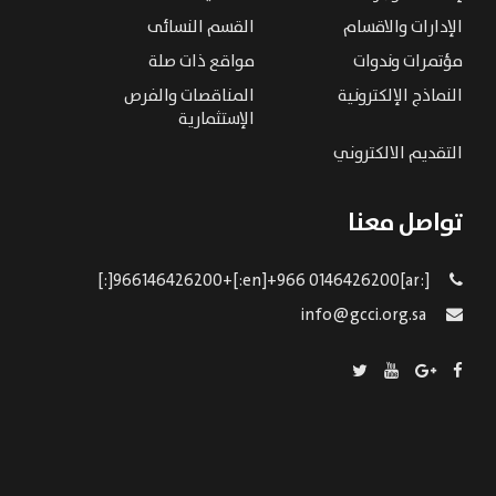
الإدارات والاقسام
القسم النسائى
مؤتمرات وندوات
مواقع ذات صلة
النماذج الإلكترونية
المناقصات والفرص
الإستثمارية
التقديم الالكتروني
تواصل معنا
[:ar]966146426200+[:en]+966 0146426200[:]
info@gcci.org.sa