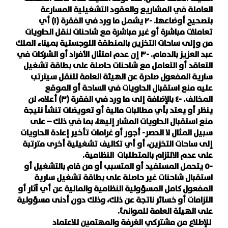
العاملة في المشاريع والعقود التشغيلية المسارعة
بتصحيح أوضاعها. -٢ يشمل ما ورد في الفقرة (١) أي
تعاملات مباشرة أو غير مباشرة مع شاحنات لنقل الحاويات
من وإلى ساحات التخزين بالمنطقة اللوجستية بميناء الملك
عبد العزيز بالدمام. -٣ إن عدم امتثال الأفراد أو الشركات في
التعاقد أو التعامل مع شاحنات حاصلة على بطاقة تشغيل
سارية المفعول صادرة عن الهيئة العامة للنقل سيترتب
عليه منع استقبال الحاويات في الساحة أو الموقع
المخالف. -٤ بالإضافة إلى ما ورد في الفقرة (٣) أعلاه، لن
ينظر أو يعتد بأي مطالبات مالية أو تعويضات تنشأ نتيجة
منع استقبال الحاويات المشار إليها، بما في ذلك – على
سبيل المثال لا الحصر- أجور أو غرامات تأخير إعادة الحاويات
إلى ساحات التخزين، أو أي تكاليف تشغيلية أخرى مترتبة
على عدم الالتزام بالمتطلبات النظامية.
-٥ يتحمل المستفيد أو المتسبب أو من قام بالتشغيل أو
استقبال شاحنات غير حاصلة على بطاقة تشغيل سارية
المفعول كامل المسؤولية النظامية والمالية عن أي آثار أو
التزامات أو خسائر ناتجة عن ذلك، وذلك دون أدنى مسؤولية
على الهيئة العامة للموانئ.
للإطلاع من مشتركي الغرفة والمهتمين للاعتماد