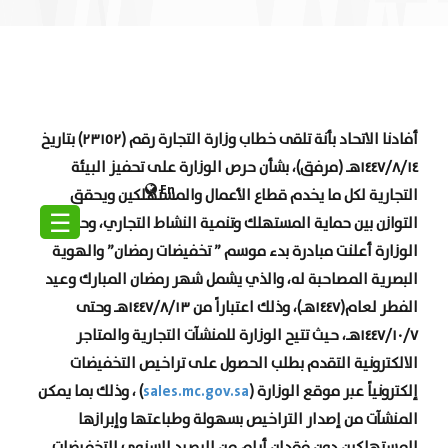
أفادنا الاتحاد بأنة تلقى خطاب وزارة التجارة رقم (٢٣١٥٢) بتاريخ
١٤٤٧/٨/١٤هـ (مرفق)، بشأن حرص الوزارة على تحفيز البيئة
En
التجارية لكل ما يخدم قطاع الأعمال والمستهلكين ويحقق
☰
التوازن بين حماية المستهلك وتنمية النشاط التجاري، وحيث أن
الوزارة أعلنت مبادرة بدء موسم ” تخفيضات رمضان” والهوية
البصرية المصاحبة له، والذي يشمل شهر رمضان المبارك وعيد
الفطر لعام(١٤٤٧هـ)، وذلك اعتباراً من ١٤٤٧/٨/١٣هـ وحتى
١٤٤٧/١٠/٧هـ، حيث تتيح الوزارة للمنشآت التجارية والمتاجر
الالكترونية التقدم بطلب الحصول على تراخيص التخفيضات
sales.mc.gov.sa
إلكترونياً عبر موقع الوزارة (
) ، وذلك بما يمكن
المنشآت من إصدار التراخيص بسهولة وطباعتها وإبرازها