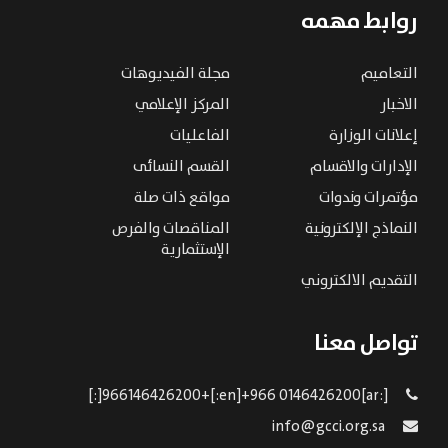
روابط مهمه
التعاميم
مجلة الفيديوهات
الاخبار
المركز الإعلامي
إعلانات الوزارة
الفاعليات
الإدارات والاقسام
القسم النسائى
مؤتمرات وندوات
مواقع ذات صلة
النماذج الإلكترونية
المناقصات والفرص
الإستثمارية
التقديم الالكتروني
تواصل معنا
[:ar]966146426200+[:en]+966 0146426200[:]
info@gcci.org.sa