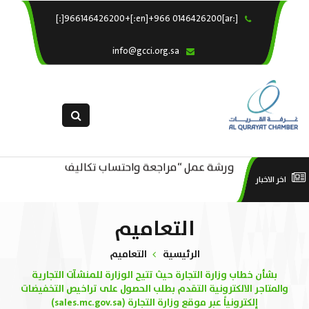
[:ar]966146426200+[:en]+966 0146426200[:]
×
الرئيسية
info@gcci.org.sa
خدماتنا
عن الغرفة
الإدارات والاقسام
القسم النسائى
ورشة عمل “مراجعة واحتساب تكاليف
التقديم الالكترونى
است
ورشة عمل : العمـــــل الحـــــر
اخر الاخبار
بدء ومزاولة وإنهاء الأعمال الاقتصادية
استبيان معوقات
منص
لقطاع الترفيه – الثقافة – السياحة”
التعاميم
الرئيسية
التعاميم
بشأن خطاب وزارة التجارة حيث تتيح الوزارة للمنشآت التجارية
والمتاجر الالكترونية التقدم بطلب الحصول على تراخيص التخفيضات
إلكترونياً عبر موقع وزارة التجارة (sales.mc.gov.sa)