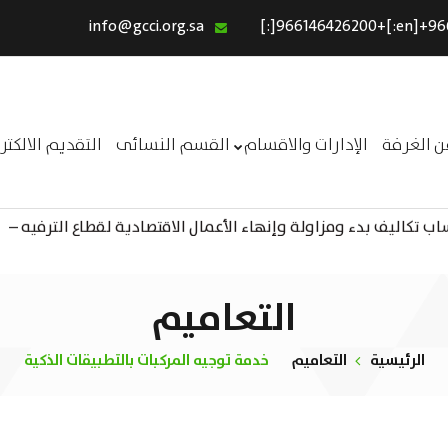
info@gcci.org.sa
الرئيسية
خدماتنا
عن الغرفة
ن الغرفة
الإدارات والاقسام
القسم النسائى
التقديم الالكت
الإدارات والاقسام
 تكاليف بدء ومزاولة وإنهاء الأعمال الاقتصادية لقطاع الترفيه –
القسم النسائى
ــر
التقديم الالكترونى
استبيان معوقات
التعاميم
الرئيسية
التعاميم
خدمة توجيه المركبات بالتطبيقات الذكية