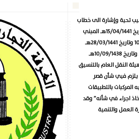
طيب تحية وإشارة الى خطاب
مجلس الغرف السعودية رقم ل.و/ل/871 وتاريخ 15/04/1441هـ المبني
على خطاب الهيئة العامة للنقل رقم 1087/41/1 وتاريخ 28/03/1441هـ
والمشار فيه إلى قرار مجلس الوزراء رقم 566 وتاريخ 10/09/1438هـ
يئة النقل العام بالتنسيق
ا يلزم فيي شأن قصر
 المركبات بالتطبيقات
خاذ اجراء في شأنه” وقد
 العمل والتنمية