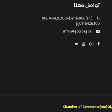
تواصل معنا
[:ar]966146426200+[:en]+966
0146426200[:]
info@gcci.org.sa
[:ar]الغرفة التجارية بالقريات[:en]Chamber of Commerce