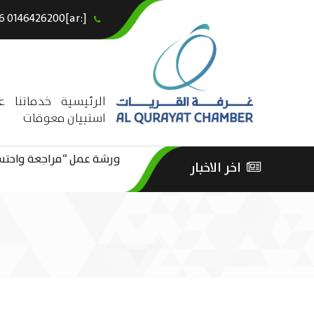
[:ar]966146426200+[:en]+966 0146426200[:]
×
الرئيسية
خدماتنا
ع
استبيان معوقات
ورشة عمل “مراجعة واحتساب
اخر الاخبار
ورشة عمل : العمـــــل الحـــ
الثقافة – السياحة”