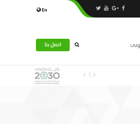
En
اتصل بنا
رونى
استبيان مرصد التحديات اللوجستية عب