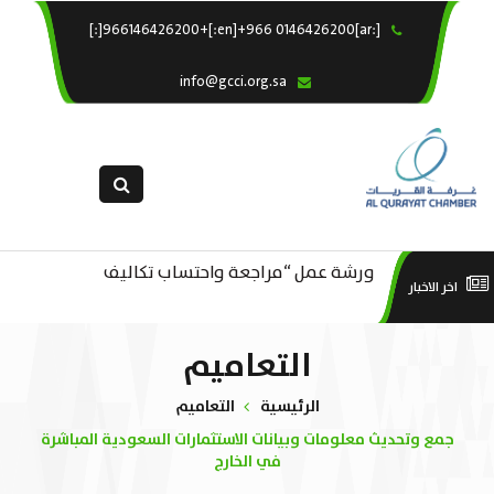
[:ar]966146426200+[:en]+966 0146426200[:]
×
الرئيسية
info@gcci.org.sa
خدماتنا
عن الغرفة
الإدارات والاقسام
القسم النسائى
ورشة عمل “مراجعة واحتساب تكاليف
التقديم الالكترونى
است
اخر الاخبار
ورشة عمل : العمـــــل الحـــــر
بدء ومزاولة وإنهاء الأعمال الاقتصادية
استبيان معوقات
منص
التعاميم
لقطاع الترفيه – الثقافة – السياحة”
الرئيسية
التعاميم
جمع وتحديث معلومات وبيانات الاستثمارات السعودية المباشرة
في الخارج