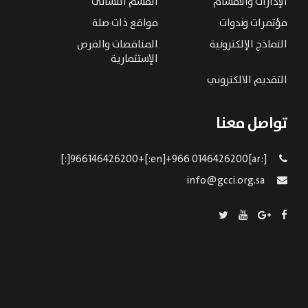
الإدارات والاقسام
القسم النسائى
مؤتمرات وندوات
مواقع ذات صلة
النماذج الإلكترونية
المناقصات والفرص
الإستثمارية
التقديم الالكتروني
تواصل معنا
[:ar]966146426200+[:en]+966 0146426200[:]
info@gcci.org.sa