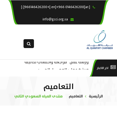
[:ar]966146426200+[:en]+966 0146426200[:]
×
الرئيسية
info@gcci.org.sa
خدماتنا
عن الغرفة
الإدارات والاقسام
القسم النسائى
ورشة عمل “مراجعة واحتساب تكاليف
التقديم الالكترونى
است
ورشة عمل : العمـــــل الحـــــر
اخر الاخبار
بدء ومزاولة وإنهاء الأعمال الاقتصادية
استبيان معوقات
منص
لقطاع الترفيه – الثقافة – السياحة”
التعاميم
الرئيسية
التعاميم
منتدى المياه السعودي الثاني