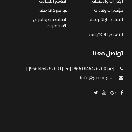
الإدارات والاقسام
القسم النسائى
مؤتمرات وندوات
مواقع ذات صلة
النماذج الإلكترونية
المناقصات والفرص
الإستثمارية
التقديم الالكتروني
تواصل معنا
[:ar]966146426200+[:en]+966 0146426200[:]
info@gcci.org.sa