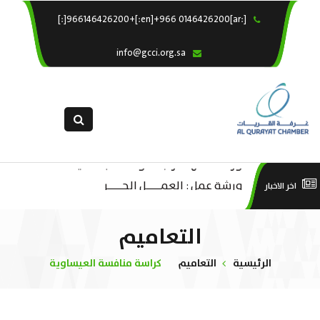
[:ar]966146426200+[:en]+966 0146426200[:]
×
الرئيسية
info@gcci.org.sa
خدماتنا
عن الغرفة
الإدارات والاقسام
القسم النسائى
ورشة عمل “مراجعة واحتساب تكاليف
التقديم الالكترونى
است
ورشة عمل : العمـــــل الحـــــر
اخر الاخبار
بدء ومزاولة وإنهاء الأعمال الاقتصادية
استبيان معوقات
منص
لقطاع الترفيه – الثقافة – السياحة”
التعاميم
الرئيسية
التعاميم
كراسة منافسة العيساوية