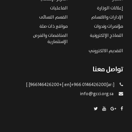
إعلانات الوزارة
الفاعليات
الإدارات والاقسام
القسم النسائى
مؤتمرات وندوات
مواقع ذات صلة
النماذج الإلكترونية
المناقصات والفرص
الإستثمارية
التقديم الالكتروني
تواصل معنا
[:ar]966146426200+[:en]+966 0146426200[:]
info@gcci.org.sa