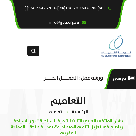
[:ar]966146426200+[:en]+966 0146426200[:]
×
الرئيسية
info@gcci.org.sa
خدماتنا
عن الغرفة
الإدارات والاقسام
القسم النسائى
التقديم الالكترونى
ليف
ورشة عمل : العمـــــل الحـــــر
است
اخر الاخبار
استبيان معوقات
صادية
منص
التعاميم
ة”
الرئيسية
التعاميم
بشأن الملتقى العربي الثالث للتنمية السياحية “دور السياحة
الرياضية في تعزيز التنمية الاقتصادية”، بمدينة طنجة – المملكة
المغربية