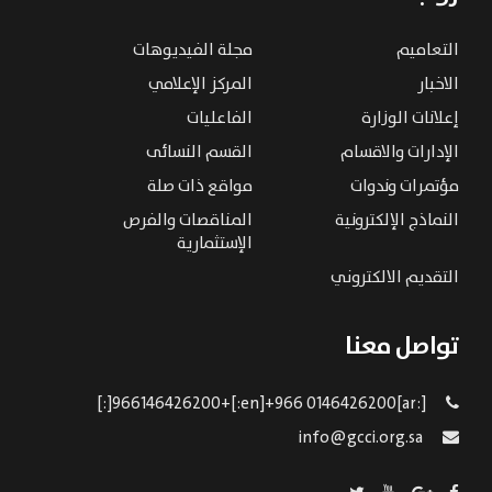
التعاميم
مجلة الفيديوهات
الاخبار
المركز الإعلامي
إعلانات الوزارة
الفاعليات
الإدارات والاقسام
القسم النسائى
مؤتمرات وندوات
مواقع ذات صلة
النماذج الإلكترونية
المناقصات والفرص
الإستثمارية
التقديم الالكتروني
تواصل معنا
[:ar]966146426200+[:en]+966 0146426200[:]
info@gcci.org.sa