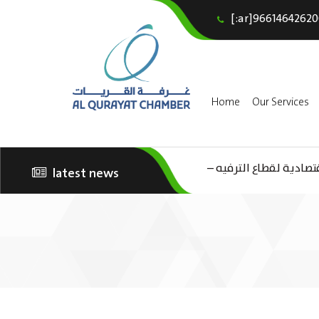
[:ar]96614642620
Home
Our Services
(AR) دية لقطاع الترفيه
latest news
الثقافة – السياحة”