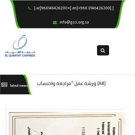
[:ar]966146426200+[:en]+966 0146426200[:]
×
Home
info@gcci.org.sa
Our Services
About us
Departments
female department
Electronic Submission
(AR) ورشة عمل “مراجعة واحتساب
latest news
استبيان معوقات
(AR) ورشة عمل : العمـــــل الحـــــر
تكاليف بدء ومزاولة وإنهاء الأعمال
الل
الاقتصادية لقطاع الترفيه – الثقافة –
السياحة”