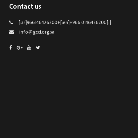
Contact us
[:ar]966146426200+[:en]+966 0146426200[:]
info@gcci.org.sa