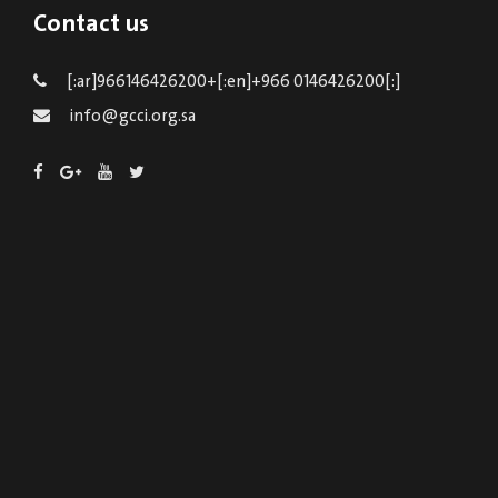
Contact us
[:ar]966146426200+[:en]+966 0146426200[:]
info@gcci.org.sa