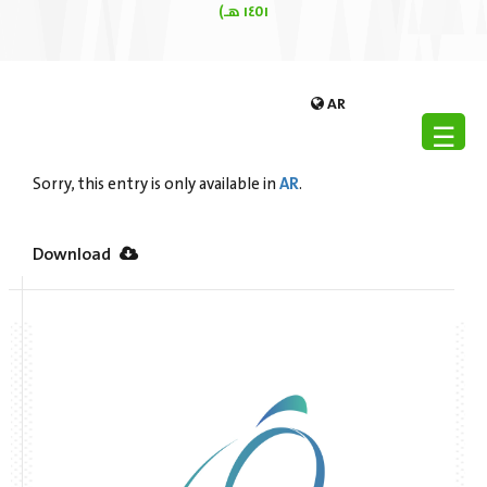
١٤٥١ هـ)
AR
☰
AR
Sorry, this entry is only available in
.
Download