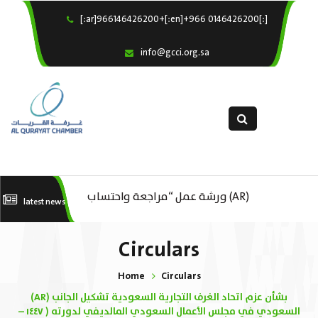
[:ar]966146426200+[:en]+966 0146426200[:]
×
Home
info@gcci.org.sa
Our Services
About us
Departments
female department
Electronic Submission
عك
(AR) ورشة عمل “مراجعة واحتساب
(AR) ورشة عمل : العمـــــل الحـــــر
latest news
استبيان معوقات
..
تكاليف بدء ومزاولة وإنهاء الأعمال
Circulars
الاقتصادية لقطاع الترفيه – الثقافة –
Home
Circulars
السياحة”
(AR) بشأن عزم اتحاد الغرف التجارية السعودية تشكيل الجانب
السعودي في مجلس الأعمال السعودي المالديفي لدورته ( ١٤٤٧ –