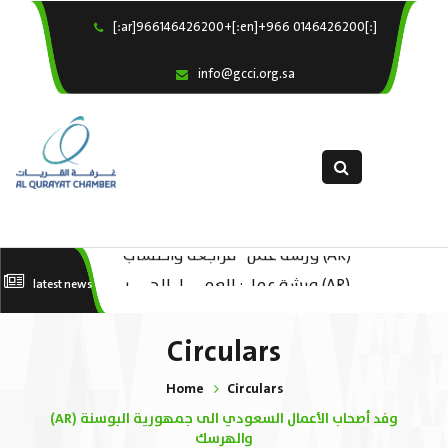
[:ar]966146426200+[:en]+966 0146426200[:]
×
Home
info@gcci.org.sa
Our Services
About us
Departments
female department
(AR) ورشة عمل “مراجعة واحتساب
Electronic Submission
(AR) ورشة عمل : العمـــــل الحـــــر
latest news
استبيان معوقات
تكاليف بدء ومزاولة وإنهاء الأعمال
الل
الاقتصادية لقطاع الترفيه – الثقافة –
Circulars
السياحة”
Home
Circulars
(AR) وفد أصحاب الأعمال السعودي الى جمهورية البوسنة
والهرسك