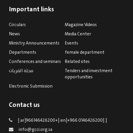
Important links
Circulars
Magazine Videos
News
Media Center
Ministry Announcements
Events
Departments
female department
Conferences and seminars
Related sites
Tenders and investment
مجلة القريات
opportunities
Electronic Submission
Contact us
[:ar]966146426200+[:en]+966 0146426200[:]
info@gcci.org.sa