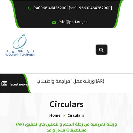
[:ar]966146426200+[:en]+966 0146426200[:]
×
Home
info@gcci.org.sa
Our Services
About us
Departments
female department
Electronic Submission
(AR) ورشة عمل “مراجعة واحتساب
latest news
(AR) ورشة عمل : العمـــــل الحـــــر
استبيان معوقات
تكاليف بدء ومزاولة وإنهاء الأعمال
الل
Circulars
الاقتصادية لقطاع الترفيه – الثقافة –
Home
Circulars
السياحة”
(AR) ورشة تعريفية عن رحلة الدعم والتمكين في تحقيق
مستهدفات مسار واعد