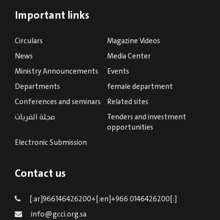
Important links
Circulars
Magazine Videos
News
Media Center
Ministry Announcements
Events
Departments
female department
Conferences and seminars
Related sites
Tenders and investment
مجلة القريات
opportunities
Electronic Submission
Contact us
[:ar]966146426200+[:en]+966 0146426200[:]
info@gcci.org.sa