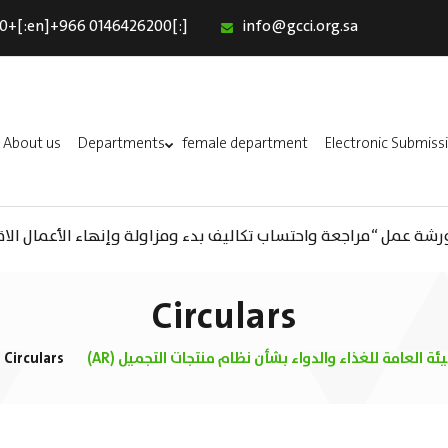
0+[:en]+966 0146426200[:]
info@gcci.org.sa
Home
Our Services
About us
About us
Departments
female department
Electronic Submiss
Departments
female department
A) ورشة عمل “مراجعة واحتساب تكاليف بدء ومزاولة وإنهاء الأعمال الاق
Electronic Submission
استبيان معوقات
Circulars
الهيئة العامة للغذاء والدواء بشأن نظام منتجات التجميل
Circulars