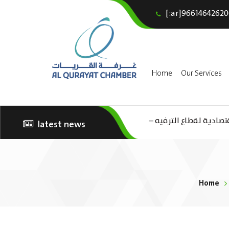
[:ar]96614642620
Home
Our Services
تصادية لقطاع الترفيه –
latest news
الثقافة – السياحة”
Home