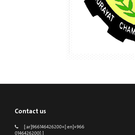
Contact us
[:ar]966146426200+[:en]+966
0146426200[:]