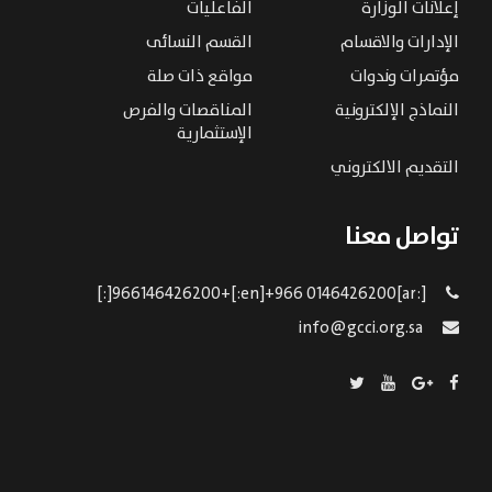
إعلانات الوزارة
الفاعليات
الإدارات والاقسام
القسم النسائى
مؤتمرات وندوات
مواقع ذات صلة
النماذج الإلكترونية
المناقصات والفرص
الإستثمارية
التقديم الالكتروني
تواصل معنا
[:ar]966146426200+[:en]+966 0146426200[:]
info@gcci.org.sa