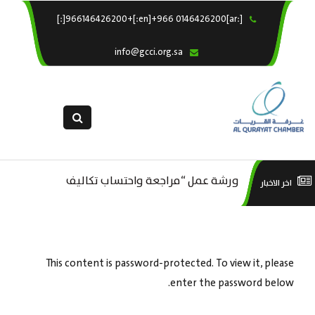
[:ar]966146426200+[:en]+966 0146426200[:]
×
الرئيسية
info@gcci.org.sa
خدماتنا
عن الغرفة
الإدارات والاقسام
القسم النسائى
التقديم الالكترونى
ورشة عمل “مراجعة واحتساب تكاليف
است
اخر الاخبار
ورشة عمل : العمـــــل الحـــــر
استبيان معوقات
بدء ومزاولة وإنهاء الأعمال الاقتصادية
منص
لقطاع الترفيه – الثقافة – السياحة”
This content is password-protected. To view it, please
enter the password below.