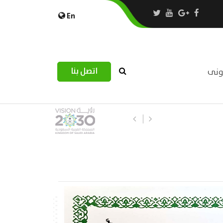
En
اتصل بنا
رونى
استبيان مرصد التحديات اللوجستية عب