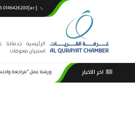
[:ar]966146426200+[:en]+966 0146426200[:]
×
الرئيسية
خدماتنا
ع
استبيان معوقات
ورشة عمل “مراجعة واحتساب
اخر الاخبار
ورشة عمل : العمـــــل الحـــ
الثقافة – السياحة”