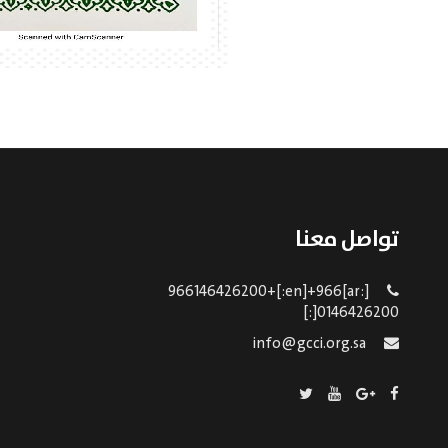
تواصل معنا
[:ar]966146426200+[:en]+966
0146426200[:]
info@gcci.org.sa