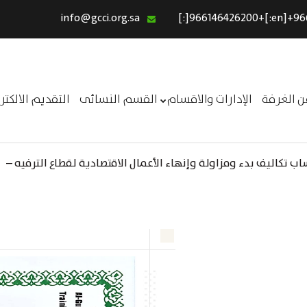
info@gcci.org.sa
الرئيسية
خدماتنا
عن الغرفة
ن الغرفة
الإدارات والاقسام
القسم النسائى
التقديم الالكت
الإدارات والاقسام
القسم النسائى
 تكاليف بدء ومزاولة وإنهاء الأعمال الاقتصادية لقطاع الترفيه –
التقديم الالكترونى
ــر
استبيان معوقات