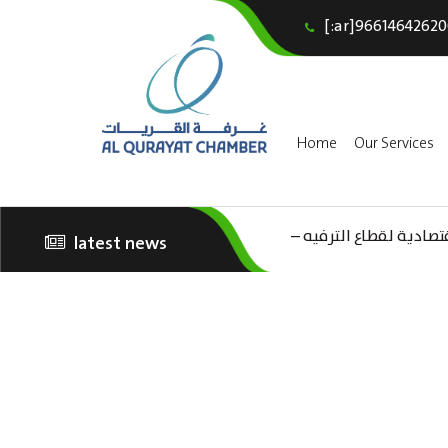
[:ar]96614642620
Home
Our Services
تصادية لقطاع الترفيه –
latest news
الثقافة – السياحة”